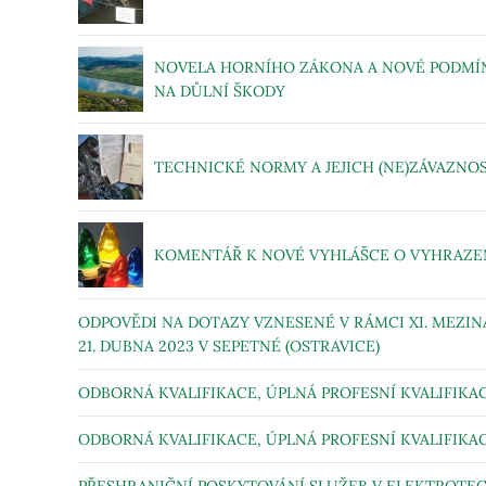
NOVELA HORNÍHO ZÁKONA A NOVÉ PODMÍN
NA DŮLNÍ ŠKODY
TECHNICKÉ NORMY A JEJICH (NE)ZÁVAZNO
KOMENTÁŘ K NOVÉ VYHLÁŠCE O VYHRAZENÝ
ODPOVĚDI NA DOTAZY VZNESENÉ V RÁMCI XI. MEZI
21. DUBNA 2023 V SEPETNÉ (OSTRAVICE)
ODBORNÁ KVALIFIKACE, ÚPLNÁ PROFESNÍ KVALIFIKACE
ODBORNÁ KVALIFIKACE, ÚPLNÁ PROFESNÍ KVALIFIKACE