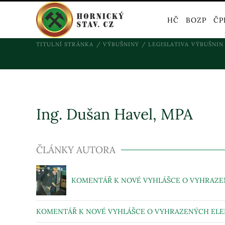
HČ
BOZP
ČP
TITULNÍ STRÁNKA
VÝBUŠNINY
LEGISLATIVA VÝBUŠNIN
Ing. Dušan Havel, MPA
ČLÁNKY AUTORA
KOMENTÁŘ K NOVÉ VYHLÁŠCE O VYHRAZENÝ
KOMENTÁŘ K NOVÉ VYHLÁŠCE O VYHRAZENÝCH ELEKT