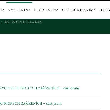
HZ
VÝBUŠNINY
LEGISLATIVA
SPOLEČNÉ ZÁJMY
JESK
ING. DUŠAN HAVEL, MPA
CH ELEKTRICKÝCH ZAŘÍZENÍCH – část druhá
RICKÝCH ZAŘÍZENÍCH – část první