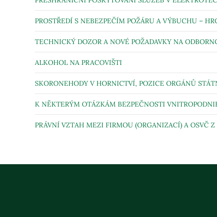
PŘESHRANIČNÍ POSKYTOVÁNÍ SLUŽEB V ELEKTROTE
PROSTŘEDÍ S NEBEZPEČÍM POŽÁRU A VÝBUCHU – HRO
TECHNICKÝ DOZOR A NOVÉ POŽADAVKY NA ODBORNOU 
ALKOHOL NA PRACOVIŠTI
SKORONEHODY V HORNICTVÍ, POZICE ORGÁNŮ STÁT
K NĚKTERÝM OTÁZKÁM BEZPEČNOSTI VNITROPODNIKOV
PRÁVNÍ VZTAH MEZI FIRMOU (ORGANIZACÍ) A OSVČ 