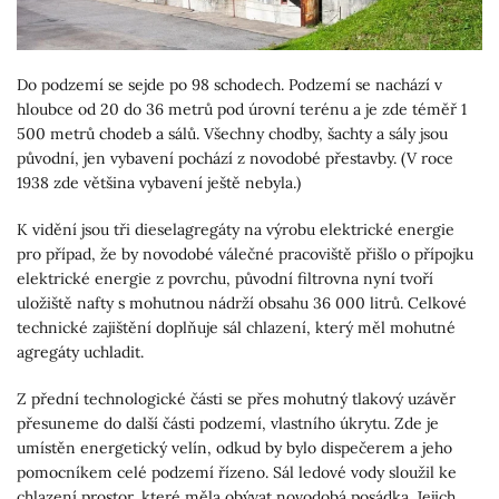
Do podzemí se sejde po 98 schodech. Podzemí se nachází v
hloubce od 20 do 36 metrů pod úrovní terénu a je zde téměř 1
500 metrů chodeb a sálů. Všechny chodby, šachty a sály jsou
původní, jen vybavení pochází z novodobé přestavby. (V roce
1938 zde většina vybavení ještě nebyla.)
K vidění jsou tři dieselagregáty na výrobu elektrické energie
pro případ, že by novodobé válečné pracoviště přišlo o přípojku
elektrické energie z povrchu, původní filtrovna nyní tvoří
uložiště nafty s mohutnou nádrží obsahu 36 000 litrů. Celkové
technické zajištění doplňuje sál chlazení, který měl mohutné
agregáty uchladit.
Z přední technologické části se přes mohutný tlakový uzávěr
přesuneme do další části podzemí, vlastního úkrytu. Zde je
umístěn energetický velín, odkud by bylo dispečerem a jeho
pomocníkem celé podzemí řízeno. Sál ledové vody sloužil ke
chlazení prostor, které měla obývat novodobá posádka. Jejich