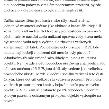
dlouhodobým pobytem v malém podzemním prostoru, by zde
docházelo k oteplování a to bylo nutné nějak řešit.
Dalším stanovištěm jsou kasárenské sály, rozdělené na
jednotlivé místnosti určené jako ubikace a kanceláře. Nejdelší
ze sálů měří 40 metrů. Některé sály jsou částečně vybaveny. V
pátém sále se nachází zcela unikátní úpravna vody, která měla
být schopna vodu nejen vyčistit, ale zbavit ji i veškerých
kontaminačních látek. Pod dělostřeleckým srubem R 79, kde
budete nejhlouběji v podzemí (36 metrů), byly původně
vybudovány tři sály, určené jako sklady munice a velitelství
objektu. Nyní je zde vidět novodobou ošetřovnu a sál jídelny. Pod
dělovou otočnou věží R 78 jsou další sály, vedené jako velitelství
novodobého úkrytu. Je zde k vidění i sociální zařízení této části
úkrytu, které dotváří celkový ráz vybavení podzemí. Prohlídka
vnitřních prostor muzea končí v bojovém patře povrchového
objektu R-S 76, kam se dostanete po 126 schodech. Spodním -
týlovým patrem a ochranným příkopem objektu vystoupíte na
povrch.