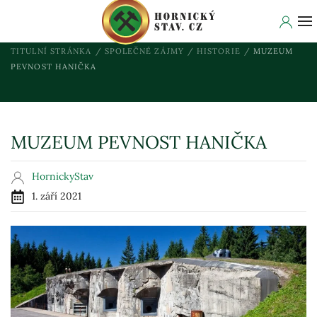
TITULNÍ STRÁNKA
SPOLEČNÉ ZÁJMY
HISTORIE
MUZEUM
PEVNOST HANIČKA
MUZEUM PEVNOST HANIČKA
HornickyStav
1. září 2021