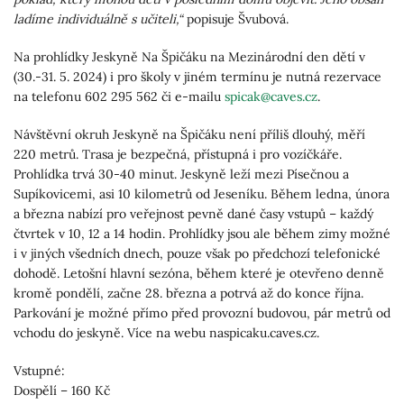
ladíme individuálně s učiteli,“
popisuje Švubová.
Na prohlídky Jeskyně Na Špičáku na Mezinárodní den dětí v
(30.-31. 5. 2024) i pro školy v jiném termínu je nutná rezervace
na telefonu 602 295 562 či e-mailu
spicak@caves.cz
.
Návštěvní okruh Jeskyně na Špičáku není příliš dlouhý, měří
220 metrů. Trasa je bezpečná, přístupná i pro vozíčkáře.
Prohlídka trvá 30-40 minut. Jeskyně leží mezi Písečnou a
Supíkovicemi, asi 10 kilometrů od Jeseníku. Během ledna, února
a března nabízí pro veřejnost pevně dané časy vstupů – každý
čtvrtek v 10, 12 a 14 hodin. Prohlídky jsou ale během zimy možné
i v jiných všedních dnech, pouze však po předchozí telefonické
dohodě. Letošní hlavní sezóna, během které je otevřeno denně
kromě pondělí, začne 28. března a potrvá až do konce října.
Parkování je možné přímo před provozní budovou, pár metrů od
vchodu do jeskyně. Více na webu naspicaku.caves.cz.
Vstupné:
Dospělí – 160 Kč