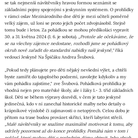
se tak nejmenší návštěvníky hravou formou seznámit se
základními pojmy spojenými s jeskynním systémem. O prohlídky
v rámci oslav Mezinárodního dne dětí je mezi učiteli poměrně
velký zájem, už loni se proto jejich počet zdvojnásobil. Stejně
tomu bude i letos. Za pohádkou se mohou předškoláci vypravit
30. a 31. května 2024 (1. 6. je sobota).
„Protože ale očekáváme, že
se na všechny zájemce nedostane,
rozhodli jsme se pohádkový
okruh nově zařadit do standardní nabídky naší jeskyně,“
říká
vedoucí Jeskyně Na Špičáku Andrea Švubová.
„Pokud tedy plánujete pro děti nějaký nevšední výlet, a chtěli
byste zamířit do tajuplného podzemí, zavolejte kdykoliv a my
vám pohádku zajistíme,“ zve Švubová. Pohádková prohlídka je
vhodná nejen pro mateřské školy, ale i žáky 1.- 3. tříd základních
škol. Děti se během výpravy dozvědí, v čem je tato jeskyně
jedinečná, kdo v ní zanechal historické malby nebo detaily o
krápníkové výzdobě či zajímavosti o netopýrech. Celou dobu je
přitom na trase budou provázet skřítci, kteří labyrint střeží.
„Malé návštěvníky se snažíme maximálně motivovat k tomu, aby
udržely pozornost až do konce prohlídky. Pomáhá nám v tom i
poklad, který mohou děti v posledním dómu objevit. Jeho obsah