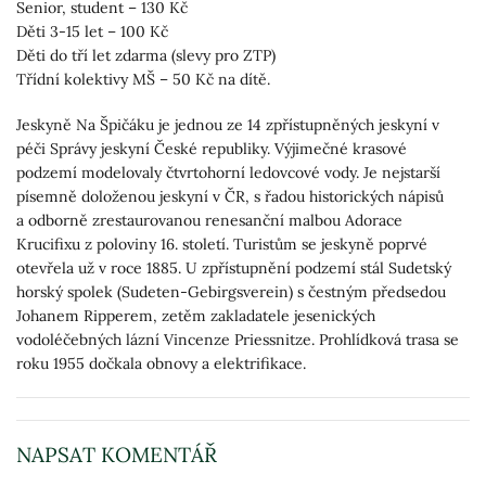
Senior, student – 130 Kč
Děti 3-15 let – 100 Kč
Děti do tří let zdarma (slevy pro ZTP)
Třídní kolektivy MŠ – 50 Kč na dítě.
Jeskyně Na Špičáku je jednou ze 14 zpřístupněných jeskyní v
péči Správy jeskyní České republiky. Výjimečné krasové
podzemí modelovaly čtvrtohorní ledovcové vody. Je nejstarší
písemně doloženou jeskyní v ČR, s řadou historických nápisů
a odborně zrestaurovanou renesanční malbou Adorace
Krucifixu z poloviny 16. století. Turistům se jeskyně poprvé
otevřela už v roce 1885. U zpřístupnění podzemí stál Sudetský
horský spolek (Sudeten-Gebirgsverein) s čestným předsedou
Johanem Ripperem, zetěm zakladatele jesenických
vodoléčebných lázní Vincenze Priessnitze. Prohlídková trasa se
roku 1955 dočkala obnovy a elektrifikace.
NAPSAT KOMENTÁŘ