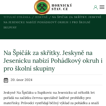
TITULNÍ STRÁNKA
JESKYNĚ
NA ŠPIČÁK ZA SKŘÍTKY. JESKYNĚ
NA JESENICKU NABÍZÍ POHÁDKOVÝ OKRUH I PRO ŠKOLNÍ
SKUPINY
Na Špičák za skřítky. Jeskyně na
Jesenicku nabízí Pohádkový okruh i
pro školní skupiny
20. únor 2024
Jeskyně Na Špičáku u Supíkovic na Jesenicku už několik let
pořádá na začátku června speciálně laděné prohlídky pro
mateřinky. Průvodci vystřídají běžný výklad za pohádku a snaží