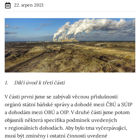
22. srpen 2021
1. Dílčí úvod k třetí části
V části první jsme se zabývali věcnou příslušností
orgánů státní báňské správy a dohodě mezi ČBÚ a SÚIP
a dohodám mezi OBÚ a OIP. V druhé části jsme potom
objasnili některá specifika podmínek uvedených
v regionálních dohodách. Aby bylo tma vyčerpávající,
musí být zmíněny i ostatní činnosti uvedené