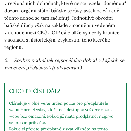
v regionálních dohodách, které nejsou zcela „doménou“
dozoru orgánů státní báňské správy, avšak na základě
těchto dohod se tam začleňují. Jednotlivé obvodní
báňské úřady však na základě zmocnění uvedeném
v dohodě mezi ČBÚ a OIP dále blíže vymezily hranice
v souladu s historickými zvyklostmi toho kterého
regionu.
2. Souhrn podmínek regionálních dohod týkajících se
vymezení příslušnosti (pokračování)
CHCETE ČÍST DÁL?
Článek je v plné verzi určen pouze pro předplatitele
webu Hornickystav, kteří mají dostupný veškerý obsah
webu bez omezení. Pokud již máte předplatné, nejprve
se prosím přihlašte.
Pokud si přejete předplatné získat klikněte na tento